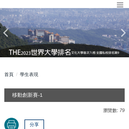
跳
到
主
要
內
容
區
首頁
學生表現
移動創新賽-1
瀏覽數:
79
分享