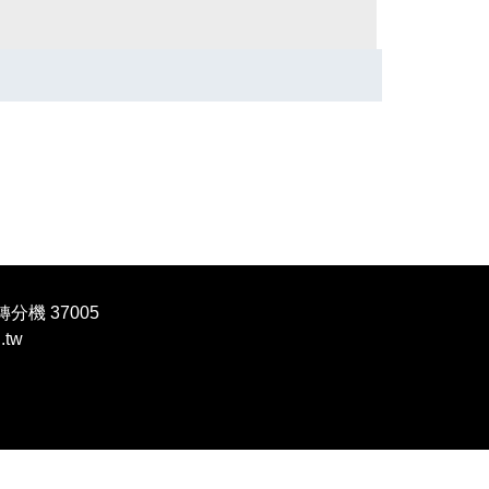
轉分機 37005
.tw