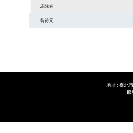
馬詠睿
翁得元
地址 : 臺北市
服務