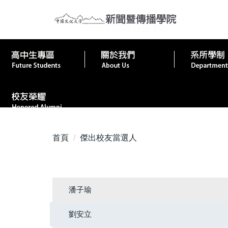
跳
到
主
要
內
容
區
首頁
傑出校友當選人
潘子瑜
劉安立