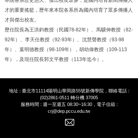
本院各系歷史悠久、傑出校友眾多，是國內培育新聞傳播人
才的重要搖籃，歷年來本院各系所為國內培育了眾多傳播人
才與傑出校友。
歷任院長為王洪鈞教授（民國78-82年）、馬驥伸教授（82-
92年）、李天任教授（92-93年）、沈慧聲教授（93-98
年）、葉明德教授（98-109年），胡幼偉教授（109-113
年），及現任院長郭文平教授（113年迄今）。
地址 : 臺北市11114陽明山華岡路55號新傳學院，聯絡電話 :
(02)2861-0511 轉分機 37005
服務時間 : 週一至週五 08:30~16:30，電子信箱 :
crj@dep.pccu.edu.tw